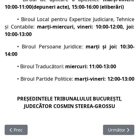
10:00-11:00(depuneri acte), 15:00-16:00 (eliberări)
• Biroul Local pentru Expertize Judiciare, Tehnice
şi Contabile:
marți-miercuri, vineri: 10:00-12:00, joi:
10:00-13:00
• Biroul Persoane Juridice:
marţi şi joi: 10:30-
14:00
• Biroul Traducători:
miercuri: 11:00-13:00
• Biroul Partide Politice:
marți-vineri: 12:00-13:00
PREŞEDINTELE TRIBUNALULUI BUCUREŞTI,
JUDECĂTOR COSMIN STEREA-GROSSU
Articol precedent: ANUNȚ
Articolul urm
Prec
Următor