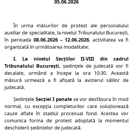
05.06.2026
În urma măsurilor de protest ale personalului
auxiliar de specialitate, la nivelul Tribunalului București,
în perioada
08.06.2026 – 12.06.2026
, activitatea va fi
organizată în următoarea modalitate:
I. La nivelul Secțiilor II-VIII din cadrul
Tribunalului Bucureşti
, şedinţele de judecată vor fi
decalate, urmând a începe la ora 10:30. Această
măsură urmează a fi afișată la avizierul sălilor de
judecată.
Ședințele
Secției I penale
se vor desfășura în mod
normal, cu excepția completurilor care soluționează
cauze aflate în stadiul procesual fond. Acestea vor
comunica forma de protest adoptată la momentul
deschiderii ședințelor de judecată.