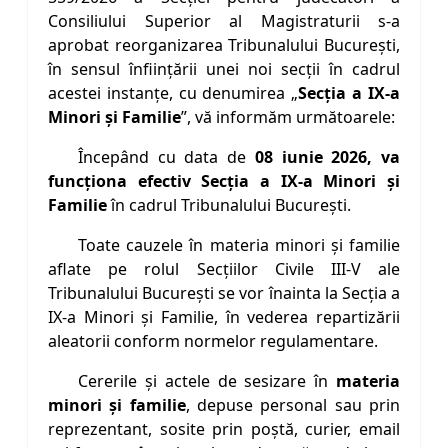
Consiliului Superior al Magistraturii s-a
aprobat reorganizarea Tribunalului Bucureşti,
în sensul înfiinţării unei noi secţii în cadrul
acestei instanţe, cu denumirea „
Secţia a IX-a
Minori şi Familie
”, vă informăm următoarele:
Începând cu data de
08 iunie 2026, va
funcţiona efectiv Secţia a IX-a Minori şi
Familie
în cadrul Tribunalului Bucureşti.
Toate cauzele în materia minori şi familie
aflate pe rolul Secţiilor Civile III-V ale
Tribunalului Bucureşti se vor înainta la Secţia a
IX-a Minori şi Familie, în vederea repartizării
aleatorii conform normelor regulamentare.
Cererile şi actele de sesizare în
materia
minori şi familie
, depuse personal sau prin
reprezentant, sosite prin poştă, curier, email