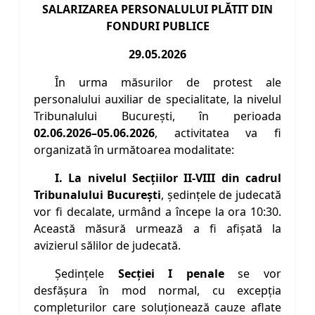
SALARIZAREA PERSONALULUI PLĂTIT DIN
FONDURI PUBLICE
29.05.2026
În urma măsurilor de protest ale
personalului auxiliar de specialitate, la nivelul
Tribunalului București, în perioada
02.06.2026–05.06.2026
, activitatea va fi
organizată în următoarea modalitate:
I. La nivelul Secțiilor II-VIII din cadrul
Tribunalului Bucureşti
, şedinţele de judecată
vor fi decalate, urmând a începe la ora 10:30.
Această măsură urmează a fi afișată la
avizierul sălilor de judecată.
Ședințele
Secției I penale
se vor
desfășura în mod normal, cu excepția
completurilor care soluționează cauze aflate