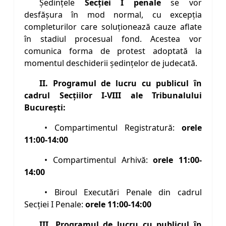
Ședințele
Secției I penale
se vor
desfășura în mod normal, cu excepția
completurilor care soluționează cauze aflate
în stadiul procesual fond. Acestea vor
comunica forma de protest adoptată la
momentul deschiderii ședințelor de judecată.
II. Programul de lucru cu publicul în
cadrul Secţiilor I-VIII ale Tribunalului
Bucureşti:
• Compartimentul Registratură:
orele
11:00-14:00
• Compartimentul Arhivă:
orele 11:00-
14:00
• Biroul Executări Penale din cadrul
Secţiei I Penale:
orele 11:00-14:00
III. Programul de lucru cu publicul în