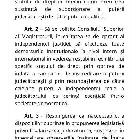
statului de drept în România prin încercarea
susţinută de subordonare a puterii
judecătoreşti de către puterea politică.
Art. 2
– Să se solicite Consiliului Superior
al Magistraturii, în calitatea sa de garant al
independenţei justiţiei, să efectueze toate
demersurile instituţionale la nivel intern şi
internaţional în vederea restabilirii echilibrului
specific statului de drept prin oprirea de
îndată a campaniei de discreditare a puterii
judecătoreşti şi prin recunoaşterea de către
celelalte puteri a independenţei reale a
judecătorului, ca cerinţă esenţială într-o
societate democratică.
Art. 3
– Respingerea, ca inacceptabile, a
dispoziţiilor cuprinse în propunerea legislativă
privind salarizarea judecătorilor, susţinând în
integralitate observaţiile înaintate de Înalta