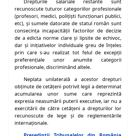
Drepturile salariale restante sunt
recunoscute tuturor categoriilor profesionale
(profesori, medici, poliţişti funcţionari publici,
etc), şi sumele datorate de statul român sunt
consecinţa incapacităţii factorilor de decizie
de a edicta norme clare şi lipsite de echivoc,
dar şi iniţiativelor individuale greu de înţeles
prin care s-au realizat tot felul de excepţii
preferenţiale unor anumite categorii
profesionale, discriminând altele.
Neplata unilaterală a acestor drepturi
obţinute de cetăţeni potrivit legii a determinat
acumularea unor sume care reprezintă
expresia neasumării puterii executive, iar nu a
exercitării de către cetăţeni a drepturilor lor
recunoscute de lege şi de reglementările
internaţionale.
Preşedinţii Tribunalelor din România