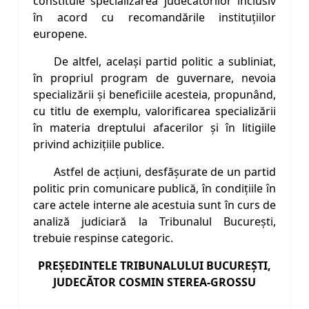
constituie specializarea judecătorilor inclusiv
în acord cu recomandările instituțiilor
europene.
De altfel, același partid politic a subliniat,
în propriul program de guvernare, nevoia
specializării și beneficiile acesteia, propunând,
cu titlu de exemplu, valorificarea specializării
în materia dreptului afacerilor și în litigiile
privind achizițiile publice.
Astfel de acțiuni, desfășurate de un partid
politic prin comunicare publică, în condițiile în
care actele interne ale acestuia sunt în curs de
analiză judiciară la Tribunalul București,
trebuie respinse categoric.
PREŞEDINTELE TRIBUNALULUI BUCUREŞTI,
JUDECĂTOR COSMIN STEREA-GROSSU