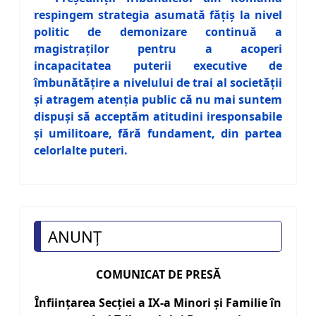
respingem strategia asumată făţiş la nivel
politic de demonizare continuă a
magistraţilor pentru a acoperi
incapacitatea puterii executive de
îmbunătăţire a nivelului de trai al societăţii
şi atragem atenţia public că nu mai suntem
dispuşi să acceptăm atitudini iresponsabile
şi umilitoare, fără fundament, din partea
celorlalte puteri.
ANUNȚ
COMUNICAT DE PRESĂ
Înființarea Secției a IX-a Minori și Familie în