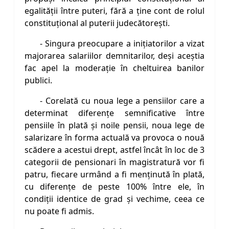
egalităţii între puteri, fără a ţine cont de rolul
constituţional al puterii judecătoreşti.
- Singura preocupare a iniţiatorilor a vizat
majorarea salariilor demnitarilor, deşi aceştia
fac apel la moderaţie în cheltuirea banilor
publici.
- Corelată cu noua lege a pensiilor care a
determinat diferenţe semnificative între
pensiile în plată şi noile pensii, noua lege de
salarizare în forma actuală va provoca o nouă
scădere a acestui drept, astfel încât în loc de 3
categorii de pensionari în magistratură vor fi
patru, fiecare urmând a fi menţinută în plată,
cu diferenţe de peste 100% între ele, în
condiţii identice de grad şi vechime, ceea ce
nu poate fi admis.