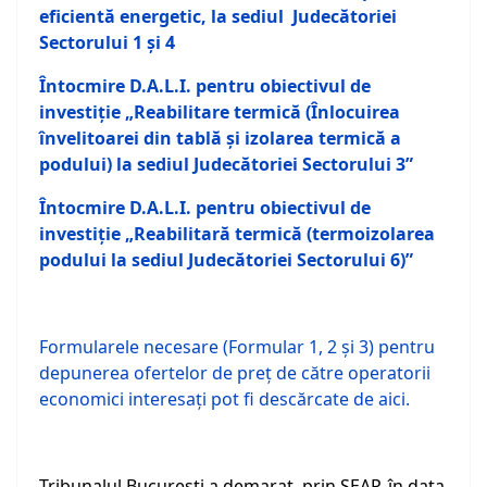
eficientă energetic, la sediul Judecătoriei
Sectorului 1 şi 4
Întocmire D.A.L.I. pentru obiectivul de
investiţie „Reabilitare termică (Înlocuirea
învelitoarei din tablă şi izolarea termică a
podului) la sediul Judecătoriei Sectorului 3”
Întocmire D.A.L.I. pentru obiectivul de
investiţie „Reabilitară termică (termoizolarea
podului la sediul Judecătoriei Sectorului 6)”
Formularele necesare (Formular 1, 2 şi 3) pentru
depunerea ofertelor de preţ de către operatorii
economici interesaţi pot fi descărcate de aici.
Tribunalul Bucureşti a demarat, prin SEAP, în data