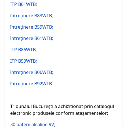
ITP B61WTB;
întreţinere B83WTB;
întreţinere B59WTB;
întreţinere B61WTB;
ITP B86WTB;
ITP B59WTB;
întreţinere B06WTB;
întreţinere B92WTB.
Tribunalul Bucureşti a achizitionat prin catalogul
electronic produsele conform ataşamentelor:
30 baterii alcaline 9V;