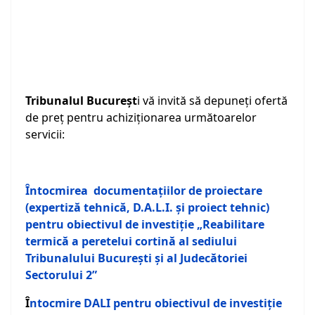
Tribunalul Bucureșt
i vă invită să depuneţi ofertă
de preț pentru achiziționarea următoarelor
servicii:
Întocmirea documentaţiilor de proiectare
(expertiză tehnică, D.A.L.I. şi proiect tehnic)
pentru obiectivul de investiţie „Reabilitare
termică a peretelui cortină al sediului
Tribunalului București şi al Judecătoriei
Sectorului 2”
Î
ntocmire DALI pentru obiectivul de investiţie