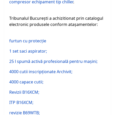
compresor echipament tip chiller
.
Tribunalul Bucureşti a achizitionat prin catalogul
electronic produsele conform ataşamentelor:
furtun cu protecţie
1 set saci aspirator;
25 l spumă activă profesională pentru maşini;
4000 cutii inscripţionate Archivit;
4000 capace cutii;
Revizii B16XCM;
ITP B16XCM;
revizie B69WTB;