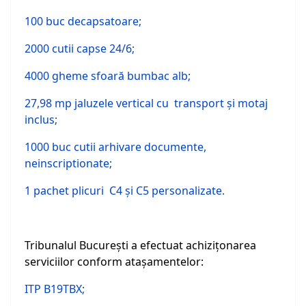
100 buc decapsatoare;
2000 cutii capse 24/6;
4000 gheme sfoară bumbac alb;
27,98 mp jaluzele vertical cu transport şi motaj
inclus;
1000 buc cutii arhivare documente,
neinscriptionate;
1 pachet plicuri C4 şi C5 personalizate.
Tribunalul Bucureşti a efectuat achiziţonarea
serviciilor conform ataşamentelor:
ITP B19TBX;