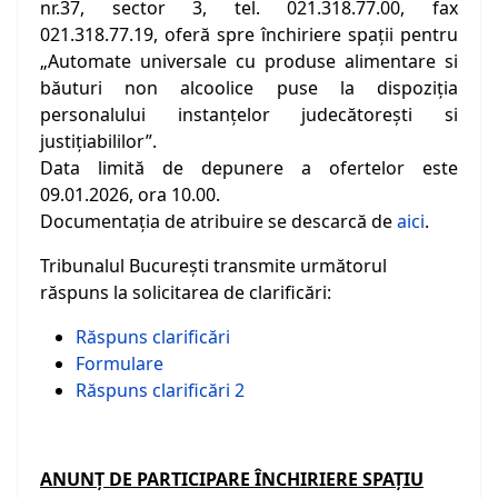
nr.37, sector 3, tel. 021.318.77.00, fax
021.318.77.19, oferă spre închiriere spații pentru
„Automate universale cu produse alimentare si
băuturi non alcoolice puse la dispoziția
personalului instanțelor judecătorești si
justițiabililor”.
Data limită de depunere a ofertelor este
09.01.2026, ora 10.00.
Documentația de atribuire se descarcă de
aici
.
Tribunalul Bucureşti transmite următorul
răspuns la solicitarea de clarificări:
Răspuns clarificări
Formulare
Răspuns clarificări 2
ANUN
Ţ
DE PARTICIPARE ÎNCHIRIERE SPAŢIU