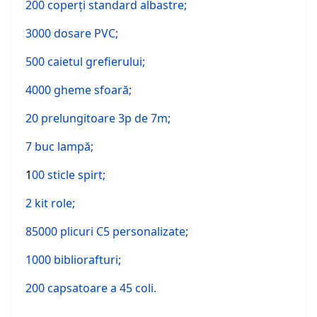
200 coperţi standard albastre;
3000 dosare PVC;
500 caietul grefierului;
4000 gheme sfoară;
20 prelungitoare 3p de 7m;
7 buc lampă;
1
00 sticle spirt;
2 kit role;
85000 plicuri C5 personalizate;
1000 bibliorafturi;
200 capsatoare a 45 coli.