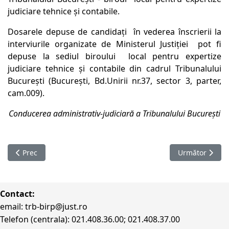
judiciare tehnice şi contabile.
Dosarele depuse de candidați în vederea înscrierii la
interviurile organizate de Ministerul Justiției pot fi
depuse la sediul biroului local pentru expertize
judiciare tehnice şi contabile din cadrul Tribunalului
București (București, Bd.Unirii nr.37, sector 3, parter,
cam.009).
Conducerea administrativ-judiciară a Tribunalului București
Articol precedent: ANUNȚ INTERVIU EXPERȚI JUDICIARI
Articolul următ
Prec
Următor
Contact:
email: trb-birp@just.ro
Telefon (centrala): 021.408.36.00; 021.408.37.00