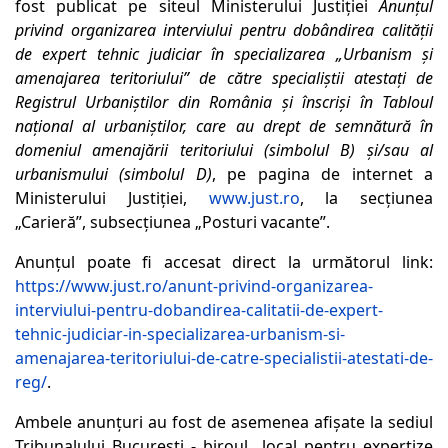
fost publicat pe siteul Ministerului Justiției
Anunțul
privind organizarea interviului pentru dobândirea calității
de expert tehnic judiciar în specializarea „Urbanism și
amenajarea teritoriului” de către specialiștii atestați de
Registrul Urbaniștilor din România și înscriși în Tabloul
național al urbaniștilor, care au drept de semnătură în
domeniul amenajării teritoriului (simbolul B) şi/sau al
urbanismului (simbolul D)
, pe pagina de internet a
Ministerului Justiției,
www.just.ro
, la secțiunea
„Carieră”, subsecțiunea „Posturi vacante”.
Anunțul poate fi accesat direct la următorul link:
https://www.just.ro/anunt-privind-organizarea-
interviului-pentru-dobandirea-calitatii-de-expert-
tehnic-judiciar-in-specializarea-urbanism-si-
amenajarea-teritoriului-de-catre-specialistii-atestati-de-
reg/
.
Ambele anunțuri au fost de asemenea afișate la sediul
Tribunalului București - biroul local pentru expertize