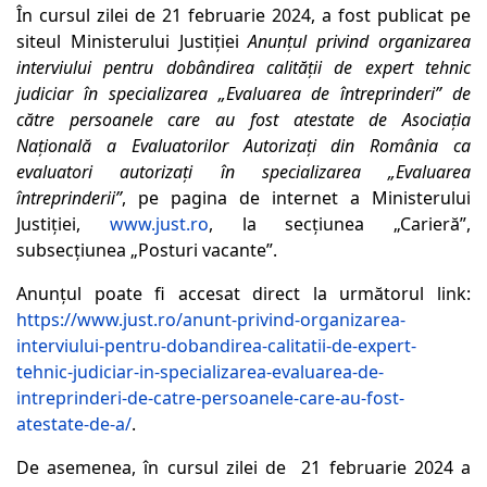
În cursul zilei de 21 februarie 2024, a fost publicat pe
siteul Ministerului Justiției
Anunțul privind organizarea
interviului pentru dobândirea calităţii de expert tehnic
judiciar în specializarea „Evaluarea de întreprinderi” de
către persoanele care au fost atestate de Asociația
Națională a Evaluatorilor Autorizați din România ca
evaluatori autorizați în specializarea „Evaluarea
întreprinderii”
, pe pagina de internet a Ministerului
Justiției,
www.just.ro
, la secțiunea „Carieră”,
subsecțiunea „Posturi vacante”.
Anunțul poate fi accesat direct la următorul link:
https://www.just.ro/anunt-privind-organizarea-
interviului-pentru-dobandirea-calitatii-de-expert-
tehnic-judiciar-in-specializarea-evaluarea-de-
intreprinderi-de-catre-persoanele-care-au-fost-
atestate-de-a/
.
De asemenea, în cursul zilei de 21 februarie 2024 a