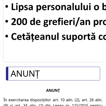
ANUNŢ
ANUNŢ
În exercitarea dispoziţiilor art. 10 alin. (2), art. 26 alin.
(9) şi art. 34 alin. (2) din Legea nr. 115/2015 pentru