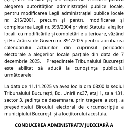
alegerea autorităţilor administraţiei publice locale,
pentru modificarea Legii administraţiei publice locale
nr. 215/2001, precum şi pentru modificarea şi
completarea Legii nr. 393/2004 privind Statutul aleşilor
locali, cu modificările şi completările ulterioare, văzând
şi Hotărârea de Guvern nr. 891/2025 pentru aprobarea
calendarului acţiunilor din cuprinsul perioadei
electorale a alegerilor locale parţiale din data de 7
decembrie 2025, Președintele Tribunalului București
este abilitat să aducă la cunoștința publicului
următoarele:
La data de 11.11.2025 va avea loc la ora 08:00 la sediul
Tribunalului Bucureşti, Bd. Unirii nr.37, etaj 1, sala 131,
sector 3, şedinţa de desemnare, prin tragere la sorţi, a
preşedintelui Biroului electoral de circumscripţie a
municipiului Bucureşti şi a locţiitorului acestuia.
CONDUCEREA ADMINISTRATIV JUDICIARĂ A