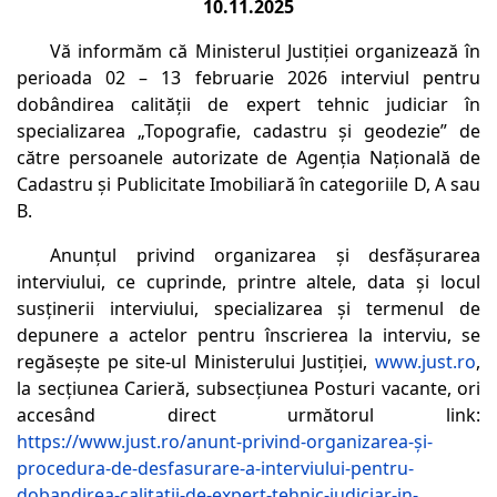
10.11.2025
Vă informăm că Ministerul Justiţiei organizează în
perioada 02 – 13 februarie 2026 interviul pentru
dobândirea calității de expert tehnic judiciar în
specializarea „Topografie, cadastru şi geodezie” de
către persoanele autorizate de Agenţia Naţională de
Cadastru şi Publicitate Imobiliară în categoriile D, A sau
B.
Anunțul privind organizarea și desfășurarea
interviului, ce cuprinde, printre altele, data şi locul
susţinerii interviului, specializarea și termenul de
depunere a actelor pentru înscrierea la interviu, se
regăsește pe site-ul Ministerului Justiției,
www.just.ro
,
la secțiunea Carieră, subsecțiunea Posturi vacante, ori
accesând direct următorul link:
https://www.just.ro/anunt-privind-organizarea-şi-
procedura-de-desfasurare-a-interviului-pentru-
dobandirea-calitatii-de-expert-tehnic-judiciar-in-