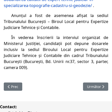
specializarea-topografie-cadastru-si-geodezie/
.
Anunţul a fost de asemenea afişat la sediul
Tribunalului Bucureşti – Biroul Local pentru Expertize
Judiciare Tehnice şi Contabile.
În vederea înscrierii la interviul organizat de
Ministerul Justiţiei, candidaţii pot depune dosarele
inclusiv la sediul Biroului Local pentru Expertize
Judiciare Tehnice şi Contabile din cadrul Tribunalului
Bucureşti (Bucureşti, Bd. Unirii nr.37, sector 3, parter,
camera 009).
Articol precedent: ANUNȚ
Articolul urmă
Prec
Următor
Contact: